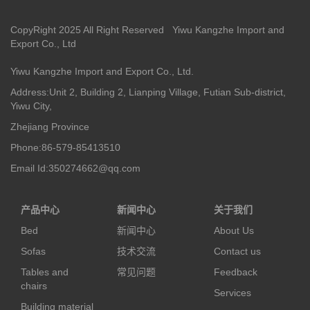
CopyRight 2025 All Right Reserved Yiwu Kangzhe Import and
Export Co., Ltd
Yiwu Kangzhe Import and Export Co., Ltd.
Address:Unit 2, Building 2, Lianping Village, Futian Sub-district,
Yiwu City,
Zhejiang Province
Phone:86-579-85413510
Email Id:350274662@qq.com
产品中心
新闻中心
关于我们
Bed
新闻中心
About Us
Sofas
技术交流
Contact us
Tables and
常见问题
Feedback
chairs
Services
Building material